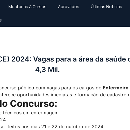
Mentorias & Cursos
Aprovados
Últimas Notícias
s
 para a área da saúde com salários de até R$ 4,3 Mil.
CE) 2024: Vagas para a área da saúde 
4,3 Mil.
 concurso público com vagas para os cargos de
Enfermeiro
 oferece oportunidades imediatas e formação de cadastro r
do Concurso:
 e técnicos em enfermagem.
24.
r feitos nos dias 21 e 22 de outubro de 2024.