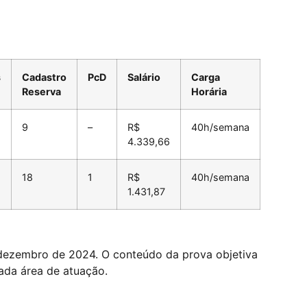
s
Cadastro
PcD
Salário
Carga
Reserva
Horária
9
–
R$
40h/semana
4.339,66
18
1
R$
40h/semana
1.431,87
e dezembro de 2024. O conteúdo da prova objetiva
ada área de atuação.