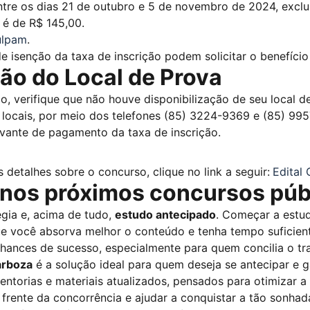
ntre os dias 21 de outubro e 5 de novembro de 2024, exclu
r é de R$ 145,00.
ulpam
.
 isenção da taxa de inscrição podem solicitar o benefício
ão do Local de Prova
o, verifique que não houve disponibilização de seu local d
locais, por meio dos telefones
(85) 3224-9369 e (85) 995
vante de pagamento da taxa de inscrição.
 detalhes sobre o concurso, clique no link a seguir:
Edital
 nos próximos concursos púb
égia e, acima de tudo,
estudo antecipado
. Começar a estud
e você absorva melhor o conteúdo e tenha tempo suficien
chances de sucesso, especialmente para quem concilia o t
arboza
é a solução ideal para quem deseja se antecipar e g
torias e materiais atualizados, pensados para otimizar a
frente da concorrência e ajudar a conquistar a tão sonhad