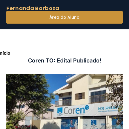
Fernanda Barboza
Área do Aluno
Início
»
Coren TO: Edital Publicado!
Coren TO: Edital Publicado!