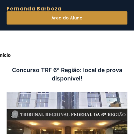
Fernanda Barboza
Área do Aluno
Início
»
Concurso TRF 6ª Região: local de prova
isponível!
Concurso TRF 6ª Região: local de prova
disponível!