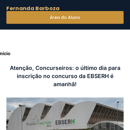
Fernanda Barboza
Área do Aluno
Início
»
Atenção, Concurseiros: o último dia para
nscrição no concurso da EBSERH é amanhã!
Atenção, Concurseiros: o último dia para
inscrição no concurso da EBSERH é
amanhã!