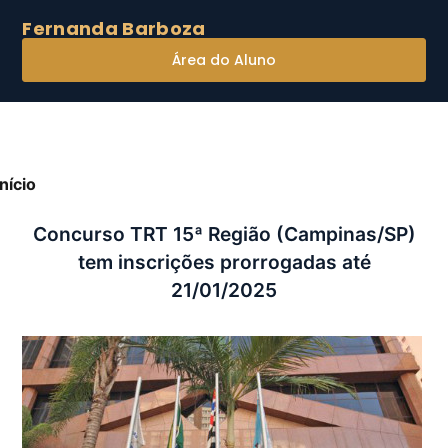
Fernanda Barboza
Área do Aluno
Início
»
Concurso TRT 15ª Região (Campinas/SP) tem
nscrições prorrogadas até 21/01/2025
Concurso TRT 15ª Região (Campinas/SP)
tem inscrições prorrogadas até
21/01/2025