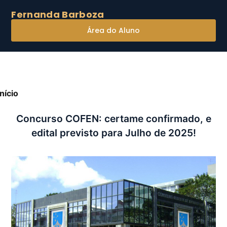
Fernanda Barboza
Área do Aluno
Início
»
Concurso COFEN: certame confirmado, e edital
revisto para Julho de 2025!
Concurso COFEN: certame confirmado, e
edital previsto para Julho de 2025!