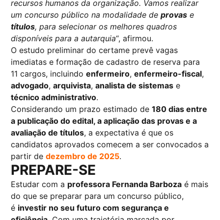
recursos humanos da organização. Vamos realizar
um concurso público na modalidade de
provas
e
títulos
, para selecionar os melhores quadros
disponíveis para a autarquia
“, afirmou.
O estudo preliminar do certame prevê vagas
imediatas e formação de cadastro de reserva para
11 cargos, incluindo
enfermeiro
,
enfermeiro-fiscal
,
advogado
,
arquivista
,
analista de sistemas
e
técnico administrativo
.
Considerando um prazo estimado de
180 dias entre
a publicação do edital, a aplicação das provas e a
avaliação de títulos
, a expectativa é que os
candidatos aprovados comecem a ser convocados a
partir de
dezembro de 2025
.
PREPARE-SE
Estudar com a
professora Fernanda Barboza
é mais
do que se preparar para um concurso público,
é
investir no seu futuro com segurança e
eficiência
. Com uma trajetória marcada por