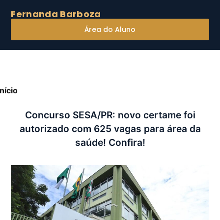
Fernanda Barboza
Área do Aluno
Início
»
Concurso SESA/PR: novo certame foi
utorizado com 625 vagas para área da saúde! Confira!
Concurso SESA/PR: novo certame foi
autorizado com 625 vagas para área da
saúde! Confira!