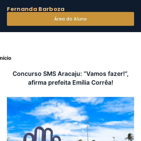
Fernanda Barboza
Área do Aluno
Início
»
Concurso SMS Aracaju: “Vamos fazer!”, afirma
refeita Emília Corrêa!
Concurso SMS Aracaju: “Vamos fazer!”,
afirma prefeita Emília Corrêa!