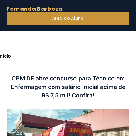
Fernanda Barboza
Área do Aluno
Início
»
CBM DF abre concurso para Técnico em
nfermagem com salário inicial acima de R$ 7,5 mil!
onfira!
CBM DF abre concurso para Técnico em
Enfermagem com salário inicial acima de
R$ 7,5 mil! Confira!