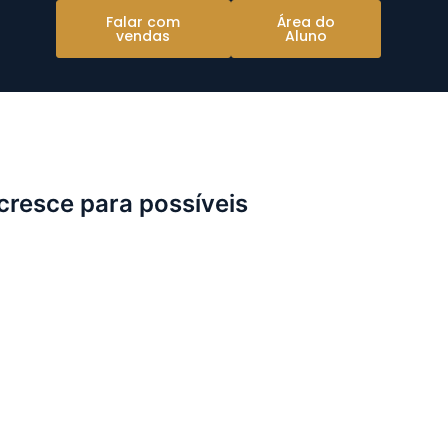
Falar com
Área do
vendas
Aluno
a da saúde
resce para possíveis