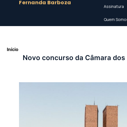
Fernanda Barboza
Assinatura
Quem Somo
Início
»
Novo concurso da Câmara dos Deputados é anu
Novo concurso da Câmara dos D