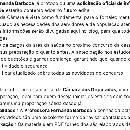
rnanda Barboza
já protocolou uma
solicitação oficial de
de
estarão contemplados no futuro edital.
 da Câmara é vista como fundamental para o fortalecimento
quado às necessidades dos servidores e da população aten
as informações serão divulgadas aqui no blog, para que t
gas.
 de cargos da área da saúde no próximo concurso da casa 
 sua preparação o quanto antes. A antecipação nos estudos
de questões e ganhar confiança, garantindo que, quando os
itividade e segurança.
icar atualizado sobre todas as novidades do concurso.
adamente para o concurso da
Câmara dos Deputados
, uma 
paração, ideal para quem deseja iniciar os estudos com fo
ntir uma preparação sólida desde já:
alidade
: A
Professora Fernanda Barbosa
é conhecida pela
 vídeos são uma excelente forma de revisar conteúdos ess
ixação
: Os materiais em PDF fornecidos são elaborados de