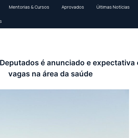
Mentorias & Cursos
Aprovados
Últimas Notícias
s
nciado e expectativa cresce para possíveis vagas na áre
eputados é anunciado e expectativa c
vagas na área da saúde