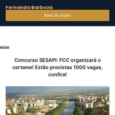
Fernanda Barboza
Área do Aluno
Início
»
Concurso SESAPI: FCC organizará o certame!
stão previstas 1000 vagas, confira!
Concurso SESAPI: FCC organizará o
certame! Estão previstas 1000 vagas,
confira!