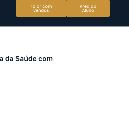
Falar com
Área do
vendas
Aluno
1 mil!
rea da Saúde com