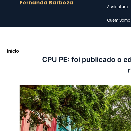
Fernanda Barboza
Assinatura
Quem Somo
Início
»
CPU PE: foi publicado o edital para Gestor Go
CPU PE: foi publicado o e