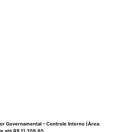
or Governamental – Controle Interno (Área:
de até R$ 11.359,85
.