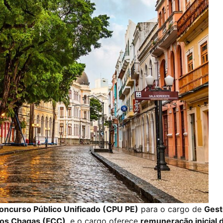
Concurso Público Unificado (CPU PE)
para o cargo de
Gest
los Chagas (FCC)
, e o cargo oferece
remuneração inicial 