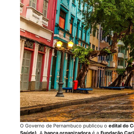
O Governo de Pernambuco publicou o
edital do 
Saúde)
. A
banca organizadora
é a
Fundação Car