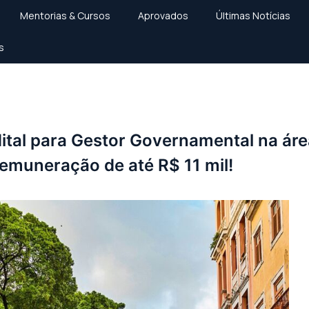
Mentorias & Cursos
Aprovados
Últimas Notícias
s
vernamental na área da Saúde com remuneração de até R$ 1
dital para Gestor Governamental na á
remuneração de até R$ 11 mil!