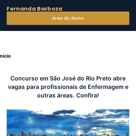
Fernanda Barboza
Área do Aluno
Início
»
Concurso em São José do Rio Preto abre vagas
ara profissionais de Enfermagem e outras áreas.
onfira!
Concurso em São José do Rio Preto abre
vagas para profissionais de Enfermagem e
outras áreas. Confira!