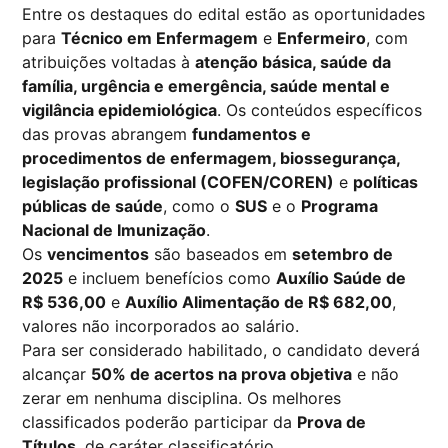
Entre os destaques do edital estão as oportunidades
para
Técnico em Enfermagem
e
Enfermeiro
, com
atribuições voltadas à
atenção básica, saúde da
família, urgência e emergência, saúde mental e
vigilância epidemiológica
. Os conteúdos específicos
das provas abrangem
fundamentos e
procedimentos de enfermagem, biossegurança,
legislação profissional (COFEN/COREN)
e
políticas
públicas de saúde
, como o
SUS
e o
Programa
Nacional de Imunização
.
Os
vencimentos
são baseados em
setembro de
2025
e incluem benefícios como
Auxílio Saúde de
R$ 536,00
e
Auxílio Alimentação de R$ 682,00
,
valores não incorporados ao salário.
Para ser considerado habilitado, o candidato deverá
alcançar
50% de acertos na prova objetiva
e não
zerar em nenhuma disciplina. Os melhores
classificados poderão participar da
Prova de
Títulos
, de caráter classificatório.