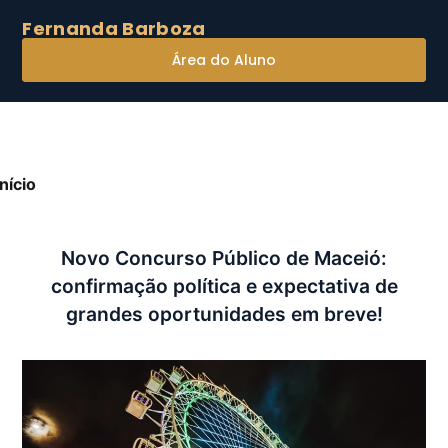
Fernanda Barboza
Área do Aluno
Início
»
Novo Concurso Público de Maceió:
onfirmação política e expectativa de grandes
portunidades em breve!
Novo Concurso Público de Maceió:
confirmação política e expectativa de
grandes oportunidades em breve!