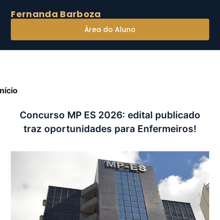
Fernanda Barboza
Área do Aluno
Início
»
Concurso MP ES 2026: edital publicado traz
portunidades para Enfermeiros!
Concurso MP ES 2026: edital publicado
traz oportunidades para Enfermeiros!